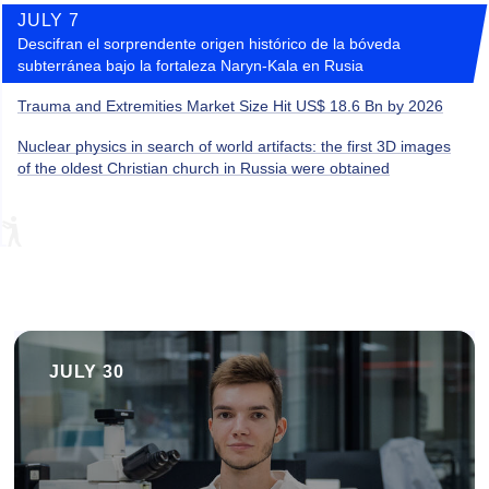
JULY 7
Descifran el sorprendente origen histórico de la bóveda
subterránea bajo la fortaleza Naryn-Kala en Rusia
Trauma and Extremities Market Size Hit US$ 18.6 Bn by 2026
Nuclear physics in search of world artifacts: the first 3D images
of the oldest Christian church in Russia were obtained
JULY 30