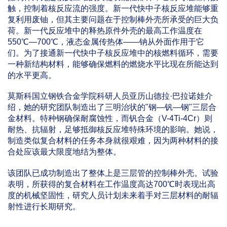
触，控制着核反应流的强度。新一代快中子核反应堆能够重
复利用废铀，但其主要问题在于控制棒外壳所承受的巨大负
荷。新一代反应堆中的释热原件外壳的最高工作温度在
550℃—700℃，液态金属传热体——钠从外面作用于它
们。为了接通新一代快中子核反应堆中的核燃料循环，需要
一种新结构材料，能够确保燃料的燃烧水平比现在所能达到
的水平更高。
莫斯科国立钢铁合金学院科研人员亚历山德拉·巴拉诺娃介
绍，她的研究团队制造出了三明治状的"钢—钒—钢"三层合
金材料。特种钢确保耐腐蚀性，而钒合金（V-4Ti-4Cr）则
耐热、抗辐射，足够抵御核反应堆特殊环境的影响。她说，
制造类似复合材料的任务本身就很艰难，因为两种材料的接
合处应该最大限度地结为整体。
该团队已成功制造出了整体上是三层管的控制棒外壳。试验
表明，所获得的复合材料在工作温度高达700℃时表现出高
度的机械坚固性，研究人员计划未来着手对三层材料的耐辐
射性进行长期研究。